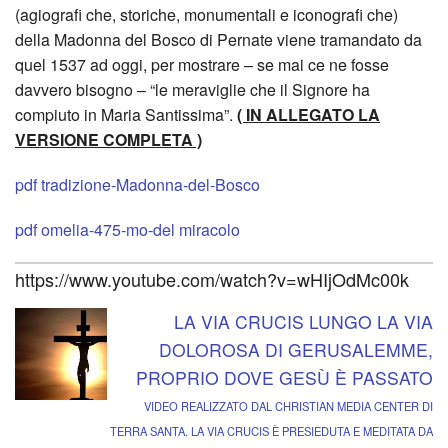
(agiografi che, storiche, monumentali e iconografi che)
della Madonna del Bosco di Pernate viene tramandato da
Chie
Giov
Crist
una
quel 1537 ad oggi, per mostrare – se mai ce ne fosse
Sacr
Eucar
Risor
Mano
davvero bisogno – “le meraviglie che il Signore ha
compiuto in Maria Santissima”.
( IN ALLEGATO LA
Cuor
a
San
VERSIONE COMPLETA )
di
Pern
Vinc
pdf tradizione-Madonna-del-Bosco
Ges
Mad
pdf omelia-475-mo-del miracolo
BACK
(Terd
del
1914
https://www.youtube.com/watch?v=wHIjOdMc00k
Chie
Bosc
2014
LA VIA CRUCIS LUNGO LA VIA
DOLOROSA DI GERUSALEMME,
SS.
Cent
PROPRIO DOVE GESÙ È PASSATO
Trini
del
VIDEO REALIZZATO DAL CHRISTIAN MEDIA CENTER DI
TERRA SANTA. LA VIA CRUCIS È PRESIEDUTA E MEDITATA DA
Parr