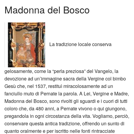
Madonna del Bosco
Home
BACK
Attività
Bolle
BACK
Parrocchia
Parr
Cale
BACK
La tradizione locale conserva
Calendario Liturgico
Cant
QUA
Nove
Oratorio
Cas
E
alla
gelosamente, come la “perla preziosa” del Vangelo, la
devozione ad un’immagine sacra della Vergine col bimbo
Organi Pastorali
vaca
PAS
Mad
BACK
Gesù che, nel 1537, restituì miracolosamente ad un
di
Cors
del
Cent
fanciullo muto di Pernate la parola. A Lei, Vergine e Madre,
Madonna del Bosco, sono rivolti gli sguardi e i cuori di tutti
Re
pre-
Bosc
di
coloro che, da 480 anni, a Pernate vivono o qui giungono,
pregandola in ogni circostanza della vita. Vogliamo, perciò,
(Val
matr
L’an
asco
conservare questa antica tradizione, offrendo un sunto di
quanto oralmente e per iscritto nelle fonti rintracciate
vige
Cate
del
“Dia