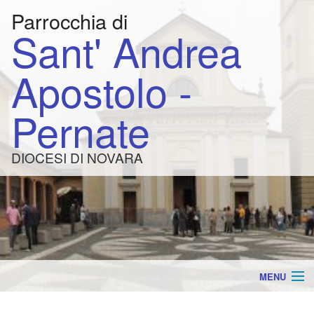
Parrocchia di
Sant' Andrea
Apostolo -
Pernate
DIOCESI DI NOVARA
MENU
AVVISI