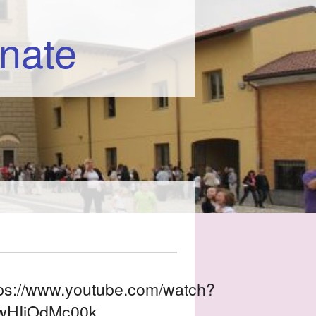
rnate
amoci una Mano”
tps://www.youtube.com/watch?
na del Bosco
wHIjOdMc00k