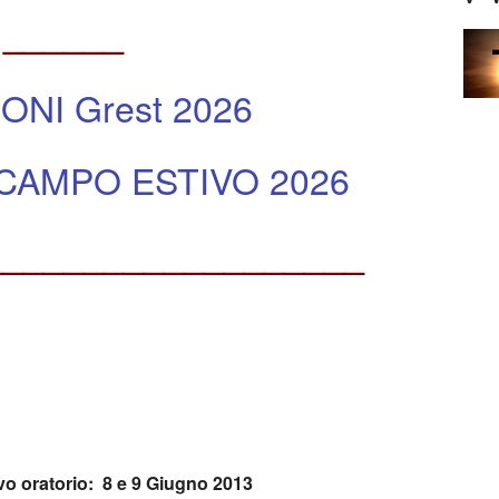
rdoppio)
co
______
IONI Grest 2026
don Andrea Mosca
 CAMPO ESTIVO 2026
___________________
vo oratorio: 8 e 9 Giugno 2013