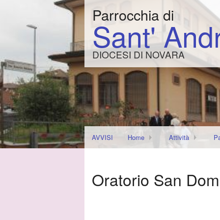
Parrocchia di
Sant' And
DIOCESI DI NOVARA
AVVISI
Home
Attività
Pa
Bollettino Parrocchiale
Calendario QUA
No
Oratorio San Dom
Cantorale
Corso pre-matrimo
L’
Casa vacanze di Re (Val vigezz
Catechismo
M