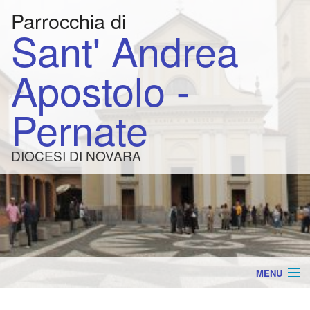
Parrocchia di
Sant' Andrea
Apostolo -
Pernate
DIOCESI DI NOVARA
MENU
AVVISI