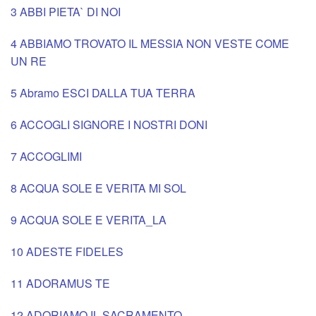
3 ABBI PIETA` DI NOI
Chie
Giov
Crist
una
4 ABBIAMO TROVATO IL MESSIA NON VESTE COME
UN RE
Sacr
Eucar
Risor
Mano
5 Abramo ESCI DALLA TUA TERRA
Cuor
a
San
6 ACCOGLI SIGNORE I NOSTRI DONI
di
Pern
Vinc
7 ACCOGLIMI
Ges
Mad
BACK
8 ACQUA SOLE E VERITA MI SOL
(Terd
del
1914
9 ACQUA SOLE E VERITA_LA
Chie
Bosc
2014
10 ADESTE FIDELES
SS.
Cent
11 ADORAMUS TE
Trini
del
12 ADORIAMO IL SACRAMENTO
Parr