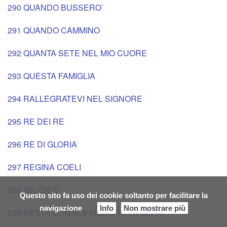
290 QUANDO BUSSERO’
291 QUANDO CAMMINO
292 QUANTA SETE NEL MIO CUORE
293 QUESTA FAMIGLIA
294 RALLEGRATEVI NEL SIGNORE
295 RE DEI RE
296 RE DI GLORIA
297 REGINA COELI
298 REJOICE
Questo sito fa uso dei cookie soltanto per facilitare la
navigazione
Info
Non mostrare più
299 RESTA CON NOI SIGNORE LA SERA