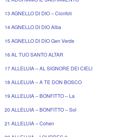
trasp
13 AGNELLO DI DIO – Cionfoli
15
del
14 AGNELLO DI DIO Alba
sett
dipin
15 AGNELLO DI DIO Gen Verde
2019
della
16 AL TUO SANTO ALTAR
ingr
Mad
17 ALLELUIA – AL SIGNORE DEI CIELI
di
del
18 ALLELUIA – A TE DON BOSCO
don
Bos
19 ALLELUIA – BONFITTO – La
Andr
20 ALLELUIA – BONFITTO – Sol
Mos
21 ALLELUIA – Cohen
Vesc