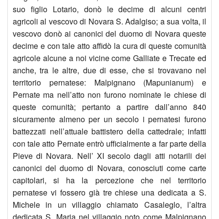
suo figlio Lotario, donò le decime di alcuni centri
agricoli al vescovo di Novara S. Adalgiso; a sua volta, il
Chie
Giov
Crist
una
vescovo donò ai canonici del duomo di Novara queste
Sacr
Eucar
Risor
Mano
decime e con tale atto affidò la cura di queste comunità
agricole alcune a noi vicine come Galliate e Trecate ed
Cuor
a
San
anche, tra le altre, due di esse, che si trovavano nel
territorio pernatese: Malpignano (Mapunianum) e
di
Pern
Vinc
Pernate ma nell’atto non furono nominate le chiese di
queste comunità; pertanto a partire dall’anno 840
Ges
Mad
BACK
sicuramente almeno per un secolo i pernatesi furono
battezzati nell’attuale battistero della cattedrale; infatti
(Terd
del
1914
con tale atto Pernate entrò ufficialmente a far parte della
Chie
Bosc
2014
Pieve di Novara. Nell’ XI secolo dagli atti notarili dei
canonici del duomo di Novara, conosciuti come carte
SS.
Cent
capitolari, si ha la percezione che nel territorio
pernatese vi fossero già tre chiese una dedicata a S.
Trini
del
Michele in un villaggio chiamato Casaleglo, l’altra
dedicata S. Maria nel villaggio noto come Malpignano
Parr