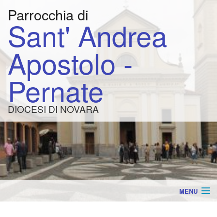
Parrocchia di
Sant' Andrea
Apostolo -
Pernate
DIOCESI DI NOVARA
MENU
AVVISI