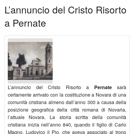
L’annuncio del Cristo Risorto
Home
BACK
a Pernate
Attività
Bolle
BACK
Parrocchia
Parr
Cale
BACK
Calendario Liturgico
Cant
QUA
Nove
Oratorio
Cas
E
alla
Organi Pastorali
vaca
PAS
Mad
BACK
L’annuncio del Cristo Risorto a
Pernate
sarà
di
Cors
del
Cent
certamente arrivato con la costituzione a Novara di una
comunità cristiana almeno dall’anno 300 a causa della
Re
pre-
Bosc
di
posizione geografica della città romana di Novaria,
l’attuale Novara. La storia scritta della comunità
(Val
matr
L’an
asco
cristiana inizia nell’anno 840, quando il figlio di Carlo
Magno, Ludovico il Pio, che aveva associato al trono
vige
Cate
del
“Dia