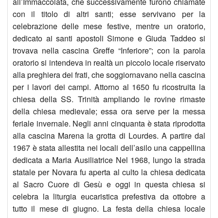
all’Immaccolata, che successivamente furono chiamate
con il titolo di altri santi; esse servivano per la
celebrazione delle mese festive, mentre un oratorio,
dedicato ai santi apostoli Simone e Giuda Taddeo si
trovava nella cascina Greffe “Inferiore”; con la parola
oratorio si intendeva in realtà un piccolo locale riservato
alla preghiera dei frati, che soggiornavano nella cascina
per i lavori dei campi. Attorno al 1650 fu ricostruita la
chiesa della SS. Trinità ampliando le rovine rimaste
della chiesa medievale; essa ora serve per la messa
feriale invernale. Negli anni cinquanta è stata riprodotta
alla cascina Marena la grotta di Lourdes. A partire dal
1967 è stata allestita nei locali dell’asilo una cappellina
dedicata a Maria Ausiliatrice Nel 1968, lungo la strada
statale per Novara fu aperta al culto la chiesa dedicata
al Sacro Cuore di Gesù e oggi in questa chiesa si
celebra la liturgia eucaristica prefestiva da ottobre a
tutto il mese di giugno. La festa della chiesa locale