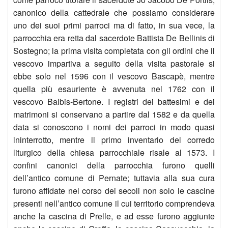
canonico della cattedrale che possiamo considerare
uno dei suoi primi parroci ma di fatto, in sua vece, la
parrocchia era retta dal sacerdote Battista De Bellinis di
Sostegno; la prima visita completata con gli ordini che il
vescovo impartiva a seguito della visita pastorale si
ebbe solo nel 1596 con il vescovo Bascapè, mentre
quella più esauriente è avvenuta nel 1762 con il
vescovo Balbis-Bertone. I registri dei battesimi e dei
matrimoni si conservano a partire dal 1582 e da quella
data si conoscono i nomi dei parroci in modo quasi
ininterrotto, mentre il primo inventario del corredo
liturgico della chiesa parrocchiale risale al 1573. I
confini canonici della parrocchia furono quelli
dell’antico comune di Pernate; tuttavia alla sua cura
furono affidate nel corso dei secoli non solo le cascine
presenti nell’antico comune il cui territorio comprendeva
anche la cascina di Prelle, e ad esse furono aggiunte