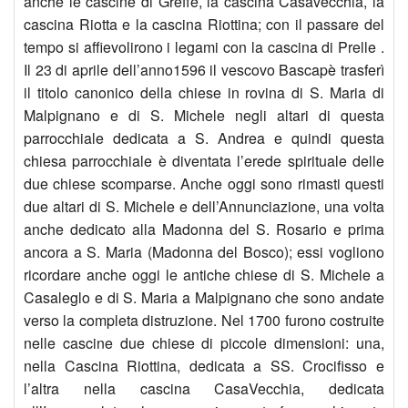
anche le cascine di Greffe, la cascina Casavecchia, la
cascina Riotta e la cascina Riottina; con il passare del
tempo si affievolirono i legami con la cascina di Prelle .
Il 23 di aprile dell’anno1596 il vescovo Bascapè trasferì
il titolo canonico della chiese in rovina di S. Maria di
Malpignano e di S. Michele negli altari di questa
parrocchiale dedicata a S. Andrea e quindi questa
chiesa parrocchiale è diventata l’erede spirituale delle
due chiese scomparse. Anche oggi sono rimasti questi
due altari di S. Michele e dell’Annunciazione, una volta
anche dedicato alla Madonna del S. Rosario e prima
ancora a S. Maria (Madonna del Bosco); essi vogliono
ricordare anche oggi le antiche chiese di S. Michele a
Casaleglo e di S. Maria a Malpignano che sono andate
verso la completa distruzione. Nel 1700 furono costruite
nelle cascine due chiese di piccole dimensioni: una,
nella Cascina Riottina, dedicata a SS. Crocifisso e
l’altra nella cascina CasaVecchia, dedicata