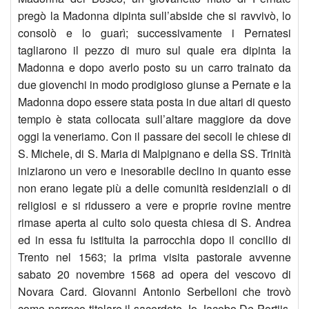
8X10
pregò la Madonna dipinta sull’abside che si ravvivò, lo
consolò e lo guarì; successivamente i Pernatesi
tagliarono il pezzo di muro sul quale era dipinta la
Madonna e dopo averlo posto su un carro trainato da
due giovenchi in modo prodigioso giunse a Pernate e la
Madonna dopo essere stata posta in due altari di questo
tempio è stata collocata sull’altare maggiore da dove
oggi la veneriamo. Con il passare dei secoli le chiese di
S. Michele, di S. Maria di Malpignano e della SS. Trinità
iniziarono un vero e inesorabile declino in quanto esse
non erano legate più a delle comunità residenziali o di
religiosi e si ridussero a vere e proprie rovine mentre
rimase aperta al culto solo questa chiesa di S. Andrea
ed in essa fu istituita la parrocchia dopo il concilio di
Trento nel 1563; la prima visita pastorale avvenne
sabato 20 novembre 1568 ad opera del vescovo di
Novara Card. Giovanni Antonio Serbelloni che trovò
come parroco titolare il sacerdote Jo Jacobo De Portiis,