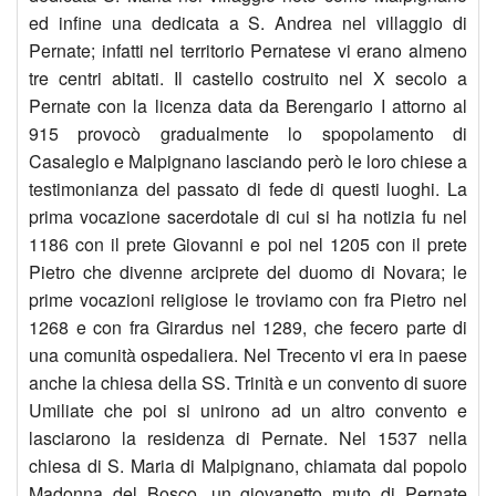
trasp
ed infine una dedicata a S. Andrea nel villaggio di
Pernate; infatti nel territorio Pernatese vi erano almeno
15
del
tre centri abitati. Il castello costruito nel X secolo a
sett
dipin
Pernate con la licenza data da Berengario I attorno al
915 provocò gradualmente lo spopolamento di
2019
della
Casaleglo e Malpignano lasciando però le loro chiese a
testimonianza del passato di fede di questi luoghi. La
ingr
Mad
prima vocazione sacerdotale di cui si ha notizia fu nel
1186 con il prete Giovanni e poi nel 1205 con il prete
di
del
Pietro che divenne arciprete del duomo di Novara; le
prime vocazioni religiose le troviamo con fra Pietro nel
don
Bos
1268 e con fra Girardus nel 1289, che fecero parte di
Andr
una comunità ospedaliera. Nel Trecento vi era in paese
anche la chiesa della SS. Trinità e un convento di suore
Mos
Umiliate che poi si unirono ad un altro convento e
lasciarono la residenza di Pernate. Nel 1537 nella
Vesc
chiesa di S. Maria di Malpignano, chiamata dal popolo
Madonna del Bosco, un giovanetto muto di Pernate